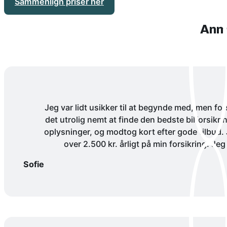
Sammenlign priser her
Anme
Jeg var lidt usikker til at begynde med, men for
det utrolig nemt at finde den bedste bilforsikr
oplysninger, og modtog kort efter gode tilbud.
over 2.500 kr. årligt på min forsikring. Jeg e
Sofie